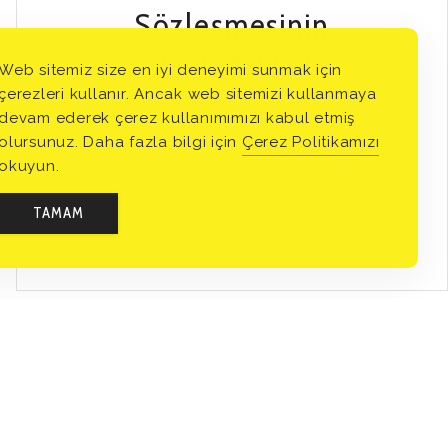
Sözleşmesinin
Yanındayız !
Web sitemiz size en iyi deneyimi sunmak için
çerezleri kullanır. Ancak web sitemizi kullanmaya
devam ederek çerez kullanımımızı kabul etmiş
Psiko-sosyal alanda çalışan uzmanlar
olursunuz. Daha fazla bilgi için
Çerez Politikamızı
olarak İstanbul Sözleşmesi’nden çekilme
okuyun.
kararı hakkında [...]
TAMAM
İSTANBUL
OKUMAYA DEVAM ET
SÖZLEŞMESININ
YANINDAYIZ
!