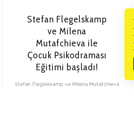
Stefan Flegelskamp
ve Milena
Mutafchieva ile
Çocuk Psikodraması
Eğitimi başladı!
Stefan Flegelskamp ve Milena Mutafchieva
ile Çocuk Psikodraması Eğitimi başladı!
STEFAN
OKUMAYA DEVAM ET
FLEGELSKAMP
VE
MILENA