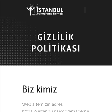
GIZLILIK
POLITIKASI
Biz kimiz
Web sitemizin adresi:
https://istanbulpsikodramaderne