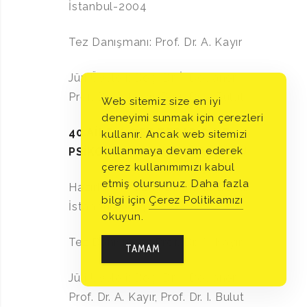
İstanbul-2004
Tez Danışmanı: Prof. Dr. A. Kayır
Jüri Üyeleri: Doç. Dr. İ. Doğaner,
Prof. Dr. A. Kayır, Prof. Dr. I. Bulut
Web sitemiz size en iyi
deneyimi sunmak için çerezleri
40.AİLE / ÇİFT TERAPİSİ VE
kullanır. Ancak web sitemizi
kullanmaya devam ederek
PSİKODRAMA ENTEGRASYONU
çerez kullanımımızı kabul
etmiş olursunuz. Daha fazla
Hazırlayan: Uzm. Dr. Murat Dokur,
bilgi için
Çerez Politikamızı
İstanbul-2004
okuyun.
Tez Danışmanı: Prof. Dr. A. Kayır
TAMAM
Jüri Üyeleri: Doç. Dr. İ. Doğaner,
Prof. Dr. A. Kayır, Prof. Dr. I. Bulut