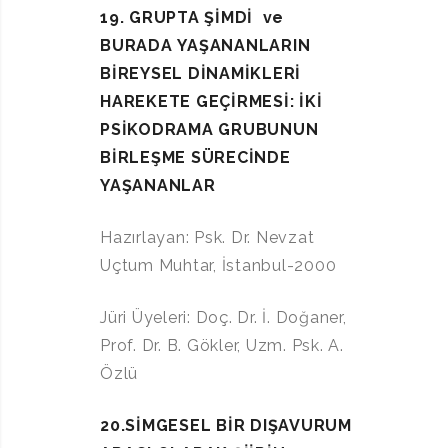
19. GRUPTA
ŞİMDİ
ve
BURADA
YAŞANANLARIN
BİREYSEL
DİNAMİKLERİ
HAREKETE GEÇİRMESİ: İKİ
PSİKODRAMA GRUBUNUN
BİRLEŞME SÜRECİNDE
YAŞANANLAR
Hazırlayan: Psk. Dr. Nevzat
Uçtum Muhtar, İstanbul-2000
Jüri Üyeleri: Doç. Dr. İ. Doğaner,
Prof. Dr. B. Gökler, Uzm. Psk. A.
Özlü
20.SİMGESEL BİR DIŞAVURUM