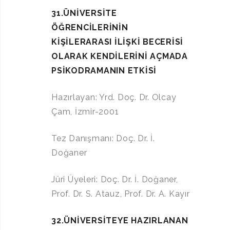
31.ÜNİVERSİTE
ÖĞRENCİLERİNİN
KİŞİLERARASI İLİŞKİ BECERİSİ
OLARAK KENDİLERİNİ AÇMADA
PSİKODRAMANIN ETKİSİ
Hazırlayan: Yrd. Doç. Dr. Olcay
Çam, İzmir-2001
Tez Danışmanı: Doç. Dr. İ.
Doğaner
Jüri Üyeleri: Doç. Dr. İ. Doğaner,
Prof. Dr. S. Atauz, Prof. Dr. A. Kayır
32.ÜNİVERSİTEYE HAZIRLANAN