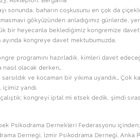
023, Asklepion, Bergama
 ayı sonunda, baharın coşkusunu en çok da çiçekl
 masmavi gökyüzünden anladığımız günlerde, ye
k bir heyecanla beklediğimiz kongremize davetli
m ayında kongreye davet mektubumuzda.
kongre programını hazırladık, kimleri davet edece
a nasıl olacak derken…
 sarsıldık ve kocaman bir yıkıma uyandık… Çok ka
 içimiz yandı.
lıştık; kongreyi iptal mi etsek dedik, şimdi sıras
bek Psikodrama Dernekleri Federasyonu içinden;
odrama Derneği, İzmir Psikodrama Derneği, Anka 