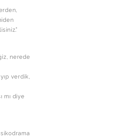
erden,
niden
siniz.”
ğiz, nerede
yıp verdik,
ı mı diye
Psikodrama