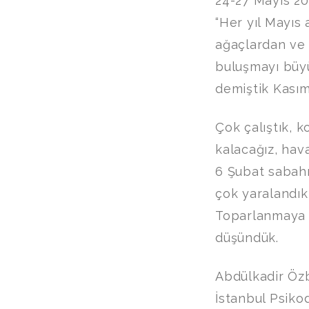
24-27 Mayıs 2
“Her yıl Mayıs
ağaçlardan ve
buluşmayı büyü
demiştik Kası
Çok çalıştık, 
kalacağız, hav
6 Şubat sabahı
çok yaralandık,
Toparlanmaya ça
düşündük.
Abdülkadir Öz
İstanbul Psik