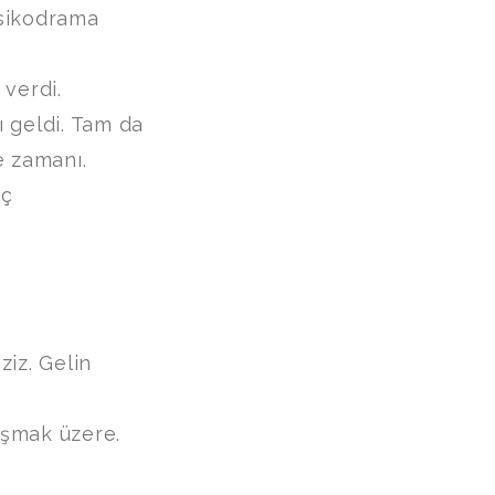
Psikodrama
 verdi.
 geldi. Tam da
e zamanı.
aç
ziz. Gelin
uşmak üzere.