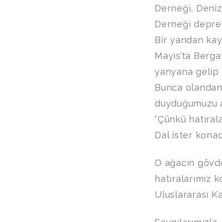
Derneği, Deniz
Derneği deprem
Bir yandan kay
Mayıs’ta Berga
yanyana gelip 
Bunca olandan 
duyduğumuzu 
“Çünkü hatırala
Dal ister konac
O ağacın gövdes
hatıralarımız 
Uluslararası K