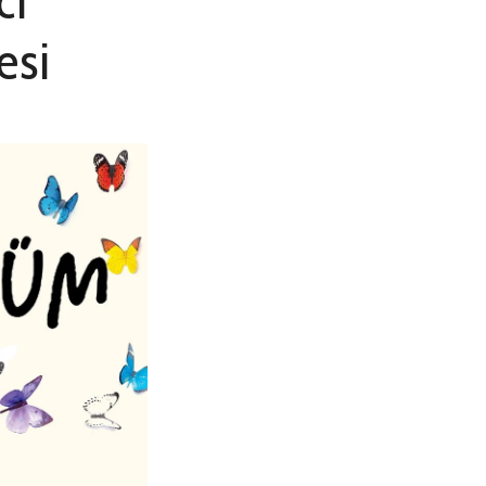
cı
esi