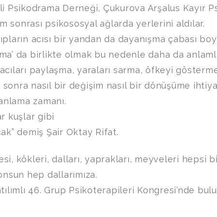
li Psikodrama Derneği, Çukurova Arşalus Kayır 
 sonrası psikososyal ağlarda yerlerini aldılar.
ıpların acısı bir yandan da dayanışma çabası boy
ma’ da birlikte olmak bu nedenle daha da anlamlı
acıları paylaşma, yaraları sarma, öfkeyi gösterm
sonra nasıl bir değişim nasıl bir dönüşüme ihtiy
anlama zamanı.
r kuşlar gibi
ak” demiş Şair Oktay Rifat.
i, kökleri, dalları, yaprakları, meyveleri hepsi bi
konsun hep dallarımıza.
atılımlı 46. Grup Psikoterapileri Kongresi’nde bul