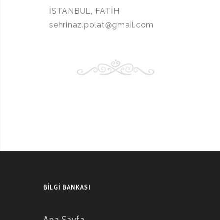
İSTANBUL, FATİH
sehrinaz.polat@gmail.com
BILGI BANKASI
Ana Sayfa