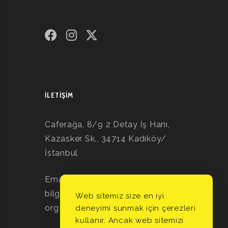
İLETIŞIM
Caferağa, 8/9 2 Detay İş Hanı,
Kazasker Sk., 34714 Kadıköy/
İstanbul
Email:
bilgi@istanbulpsikodramadernegi.
Web sitemiz size en iyi
org
deneyimi sunmak için çerezleri
kullanır. Ancak web sitemizi