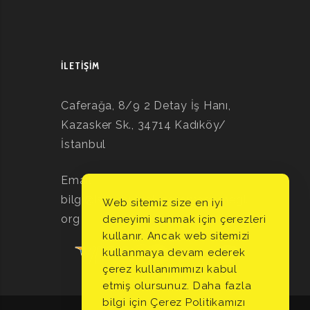
İLETIŞIM
Caferağa, 8/9 2 Detay İş Hanı,
Kazasker Sk., 34714 Kadıköy/
İstanbul
Email:
bilgi@istanbulpsikodramadernegi.
Web sitemiz size en iyi
org
deneyimi sunmak için çerezleri
kullanır. Ancak web sitemizi
kullanmaya devam ederek
çerez kullanımımızı kabul
etmiş olursunuz. Daha fazla
bilgi için
Çerez Politikamızı