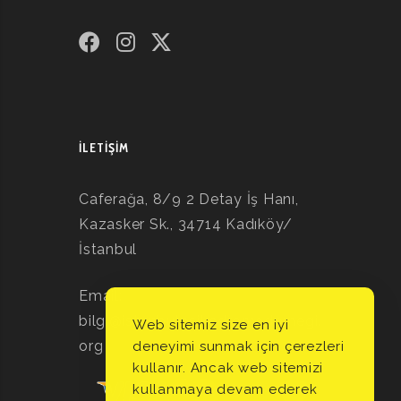
İLETIŞIM
Caferağa, 8/9 2 Detay İş Hanı,
Kazasker Sk., 34714 Kadıköy/
İstanbul
Email:
bilgi@istanbulpsikodramadernegi.
Web sitemiz size en iyi
org
deneyimi sunmak için çerezleri
kullanır. Ancak web sitemizi
kullanmaya devam ederek